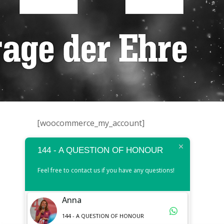
[woocommerce_my_account]
144 - A QUESTION OF HONOUR
Feel free to contact us if you have any questions!
Anna
144 - A QUESTION OF HONOUR