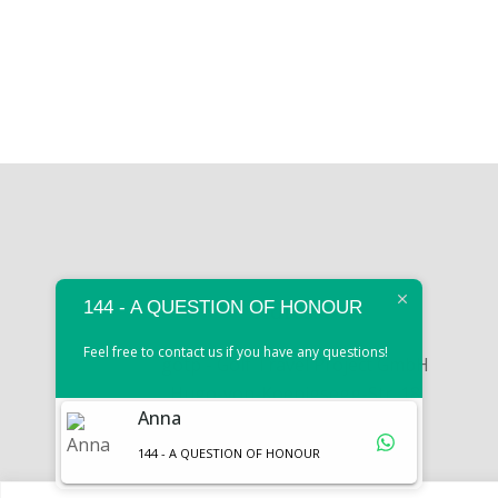
Adresse
144 - A QUESTION OF HONOUR
Feel free to contact us if you have any questions!
gotp - Golf Travel Project GmbH
Hugo-von-Koenigsegg-Str. 18
Anna
87534 Oberstaufen
Deutschland
144 - A QUESTION OF HONOUR