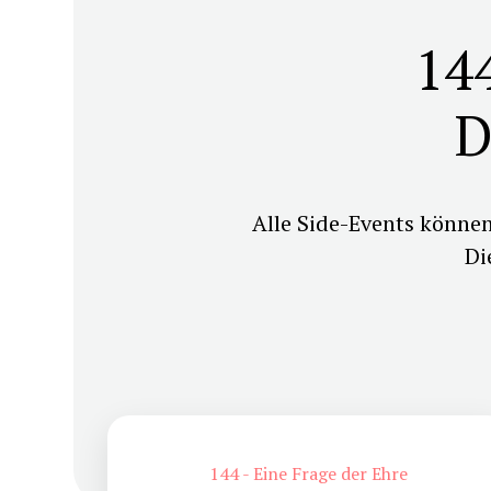
144
D
Alle Side-Events könne
Di
144 - Eine Frage der Ehre