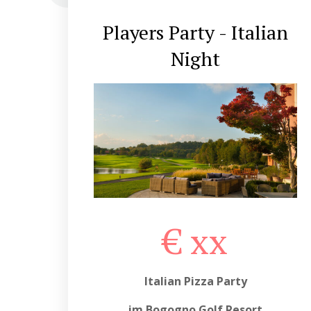
Players Party - Italian
Night
€ xx
Italian Pizza Party
im Bogogno Golf Resort