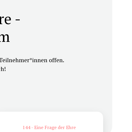
re -
mm
Teilnehmer*innen offen.
ch!
144 - Eine Frage der Ehre