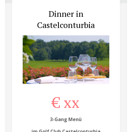
Dinner in
Castelconturbia
€ xx
3-Gang Menü
im Golf Club Castelconturbia