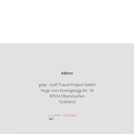
Adress
gotp - Golf Travel Project GmbH
Hugo-von-Koenigsegg-Str. 18
87534 Oberstaufen
Tyskland