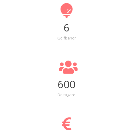
6
Golfbanor
600
Deltagare