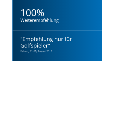
100%
Weiterempfehlung
"
Empfehlung nur für
Golfspieler
"
Egbert, 51-55, August 2015