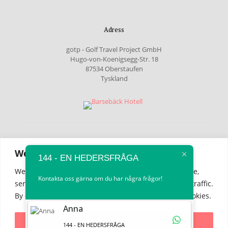
Adress
gotp - Golf Travel Project GmbH
Hugo-von-Koenigsegg-Str. 18
87534 Oberstaufen
Tyskland
© 2023 gotp - Golf Travel Project GmbH | Alla rättigheter
We value your privacy
förbehållna
144 - EN HEDERSFRÅGA
We use cookies to enhance your browsing experience,
Tryck
/
Dataskydd
Kontakta oss gärna om du har några frågor!
serve personalized ads or content, and analyze our traffic.
By clicking "Accept All", you consent to our use of cookies.
Kontakta
Anna
+49 (0) 8386 9911998
Accept All
144 - EN HEDERSFRÅGA